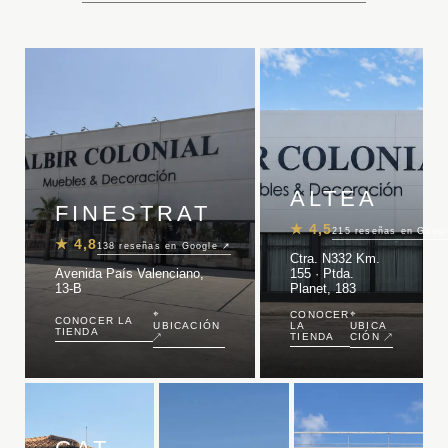
ALTEA
FINESTRAT
★
4,5
215
reseñas en Goog
★
4,8
138
reseñas en Google ↗
Ctra. N332 Km.
Avenida País Valenciano,
155 · Ptda.
13-B
Planet, 183
⌖
⌖
CONOCER
CONOCER LA
UBICACIÓN
LA
UBICA
TIENDA
↗
TIENDA
CIÓN ↗