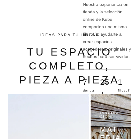
Nuestra experiencia en
tienda y la selección
online de Kubu
comparten una misma
filosofía: ayudarte a
IDEAS PARA TU HOGAR
crear espacios
TU ESPACIO
acogedores, originales y
hechos para ser vividos.
COMPLETO,
PIEZA A PIEZA
7
25
1
tienda
filosofí
+
s en la
a
Costa
compar
años
Blanca
tida
de
experi
INSPIRA
CIÓN
encia
MAT
ERIA