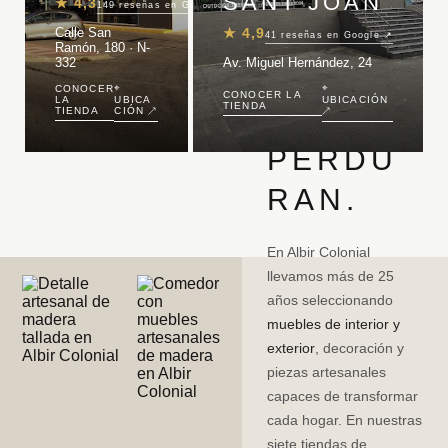
SANT JOAN
★
4,3
149
reseñas en Google ↗
ALMA.
Calle San
★
4,9
41
reseñas en Google ↗
Ramón, 180 · N-
332
Av. Miguel Hernández, 24
HOGAR
⌖
⌖
CONOCER
CONOCER LA
LA
UBICA
UBICACIÓN
TIENDA
ES QUE
TIENDA
CIÓN ↗
↗
PERDU
RAN.
En Albir Colonial
llevamos más de 25
años seleccionando
muebles de interior y
exterior
, decoración y
piezas artesanales
capaces de transformar
cada hogar. En nuestras
siete tiendas de