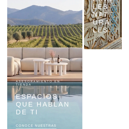
LES
NAT
URA
LES
SELECCI
ÓN
ONLINE
DES
ASESORAMIENTO EN
TIENDA
CUB
ESPACIOS
RE
QUE HABLAN
KUB
DE TI
U
CONOCE NUESTRAS
VER