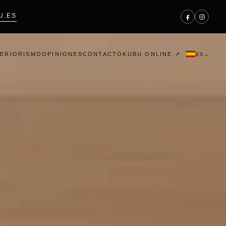
U.ES
KUBU ONLINE ↗
TERIORISMO
OPINIONES
CONTACTO
ES
⌄